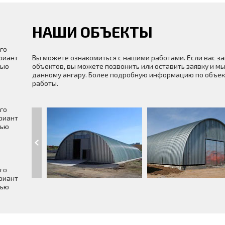
НАШИ ОБЪЕКТЫ
го
риант
Вы можете ознакомиться с нашими работами. Если вас з
щью
объектов, вы можете позвонить или оставить заявку и мы
данному ангару. Более подробную информацию по объек
работы.
го
риант
щью
го
риант
щью