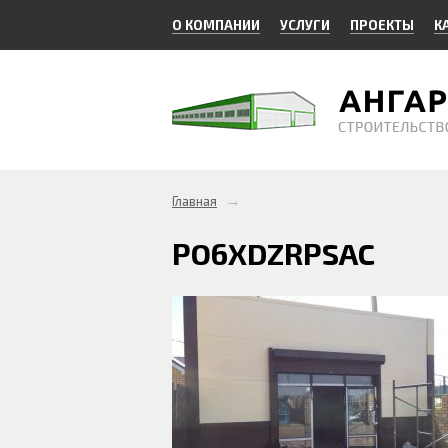
О КОМПАНИИ
УСЛУГИ
ПРОЕКТЫ
К
→
Главная
PO6XDZRPSAC